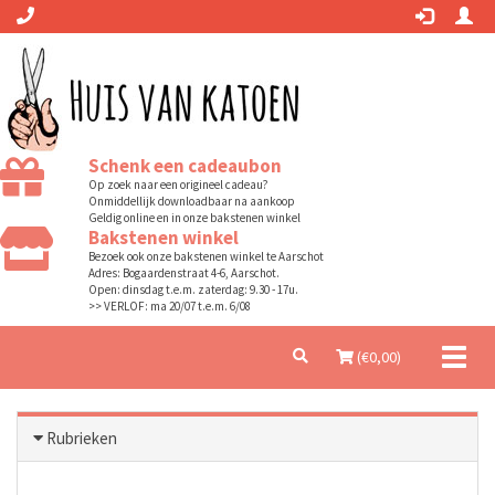
Schenk een cadeaubon
Op zoek naar een origineel cadeau?
Onmiddellijk downloadbaar na aankoop
Geldig online en in onze bakstenen winkel
Bakstenen winkel
Bezoek ook onze bakstenen winkel te Aarschot
Adres: Bogaardenstraat 4-6, Aarschot.
Open: dinsdag t.e.m. zaterdag: 9.30 - 17u.
>> VERLOF: ma 20/07 t.e.m. 6/08
Toggl
(€
0,00
)
naviga
Rubrieken