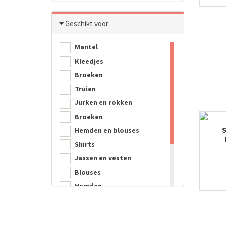
Geschikt voor
Mantel
Kleedjes
Broeken
Truien
Jurken en rokken
Broeken
S
Hemden en blouses
Shirts
Jassen en vesten
Blouses
Hemden
Tassen
Decoratie