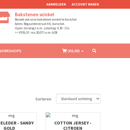
AANMELDEN
ACCOUNT MAKEN
Bakstenen winkel
Bezoek ook onze bakstenen winkel te Aarschot
Adres: Bogaardenstraat 4-6, Aarschot.
Open: dinsdag t.e.m. zaterdag: 9.30 - 17u.
>> VERLOF: ma 20/07 t.e.m. 6/08
WORKSHOPS
(€
0,00
)
Sorteren:
IELEDER - SANDY
COTTON JERSEY -
GOLD
CITROEN