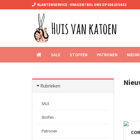
KLANTENSERVICE - VRAGEN? BEL ONS OP 016 23 54 52
SALE
STOFFEN
PATRONEN
NIEUW
Nie
Rubrieken
SALE
Stoffen
Patronen
COR