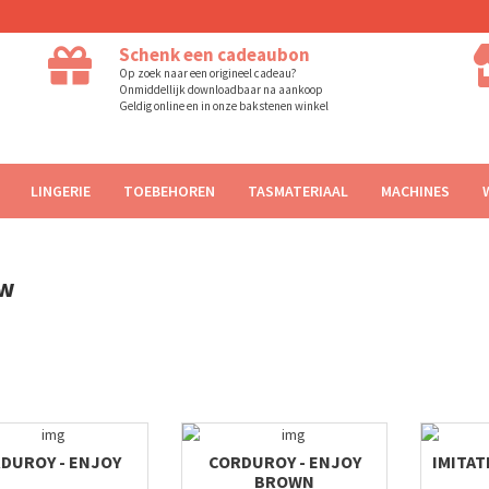
Schenk een cadeaubon
Op zoek naar een origineel cadeau?
Onmiddellijk downloadbaar na aankoop
Geldig online en in onze bakstenen winkel
LINGERIE
TOEBEHOREN
TASMATERIAAL
MACHINES
uw
DUROY - ENJOY
CORDUROY - ENJOY
IMITAT
BROWN