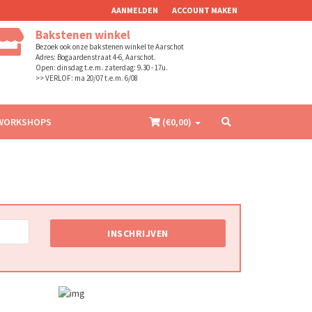
AANMELDEN
ACCOUNT MAKEN
Bakstenen winkel
Bezoek ook onze bakstenen winkel te Aarschot
Adres: Bogaardenstraat 4-6, Aarschot.
Open: dinsdag t.e.m. zaterdag: 9.30 - 17u.
>> VERLOF: ma 20/07 t.e.m. 6/08
WORKSHOPS
(€
0,00
)