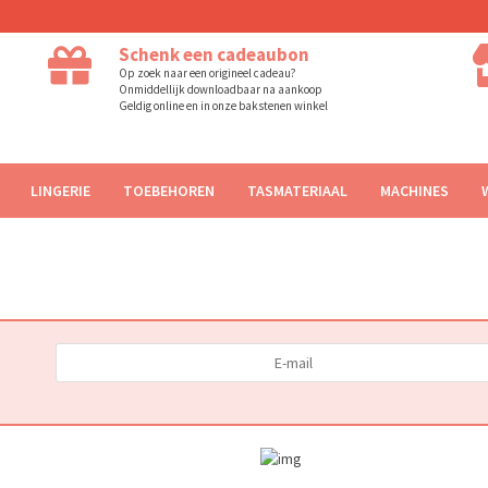
Schenk een cadeaubon
Op zoek naar een origineel cadeau?
Onmiddellijk downloadbaar na aankoop
Geldig online en in onze bakstenen winkel
LINGERIE
TOEBEHOREN
TASMATERIAAL
MACHINES