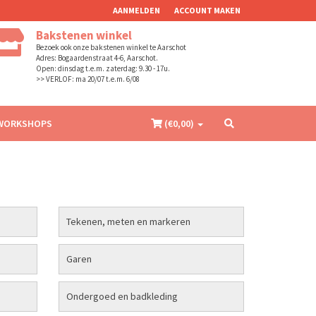
AANMELDEN
ACCOUNT MAKEN
Bakstenen winkel
Bezoek ook onze bakstenen winkel te Aarschot
Adres: Bogaardenstraat 4-6, Aarschot.
Open: dinsdag t.e.m. zaterdag: 9.30 - 17u.
>> VERLOF: ma 20/07 t.e.m. 6/08
WORKSHOPS
(€
0,00
)
Tekenen, meten en markeren
Garen
Ondergoed en badkleding