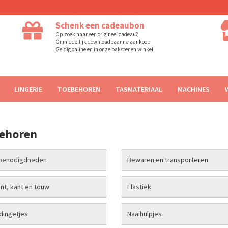
Schenk een cadeaubon
Op zoek naar een origineel cadeau?
Onmiddellijk downloadbaar na aankoop
Geldig online en in onze bakstenen winkel
LINGERIE
TOEBEHOREN
TASMATERIAAL
MACHINES
ehoren
ibenodigdheden
Bewaren en transporteren
int, kant en touw
Elastiek
ingetjes
Naaihulpjes