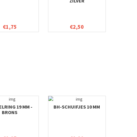
ZILVER
€1,75
€2,50
LRING 19 MM -
BH-SCHUIFJES 10 MM
BRONS