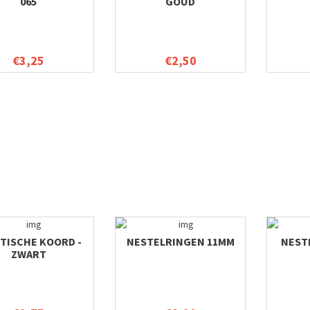
065
GOUD
€3,25
€2,50
TISCHE KOORD -
NESTELRINGEN 11MM
NESTE
ZWART