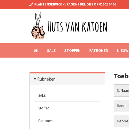
KLANTENSERVICE - VRAGEN? BEL ONS OP 016 23 54 52
SALE
STOFFEN
PATRONEN
NIEUW
Toeb
Rubrieken
3. Naa
SALE
Band, l
Stoffen
Patronen
Hebbed