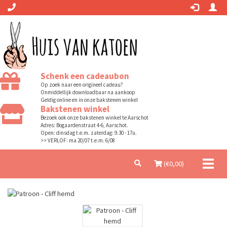
Schenk een cadeaubon
Op zoek naar een origineel cadeau?
Onmiddellijk downloadbaar na aankoop
Geldig online en in onze bakstenen winkel
Bakstenen winkel
Bezoek ook onze bakstenen winkel te Aarschot
Adres: Bogaardenstraat 4-6, Aarschot.
Open: dinsdag t.e.m. zaterdag: 9.30 - 17u.
>> VERLOF: ma 20/07 t.e.m. 6/08
Toggl
(€
0,00
)
naviga