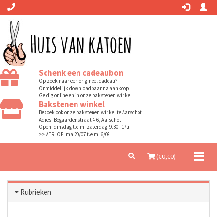
Schenk een cadeaubon
Op zoek naar een origineel cadeau?
Onmiddellijk downloadbaar na aankoop
Geldig online en in onze bakstenen winkel
Bakstenen winkel
Bezoek ook onze bakstenen winkel te Aarschot
Adres: Bogaardenstraat 4-6, Aarschot.
Open: dinsdag t.e.m. zaterdag: 9.30 - 17u.
>> VERLOF: ma 20/07 t.e.m. 6/08
Toggl
(€
0,00
)
naviga
Rubrieken