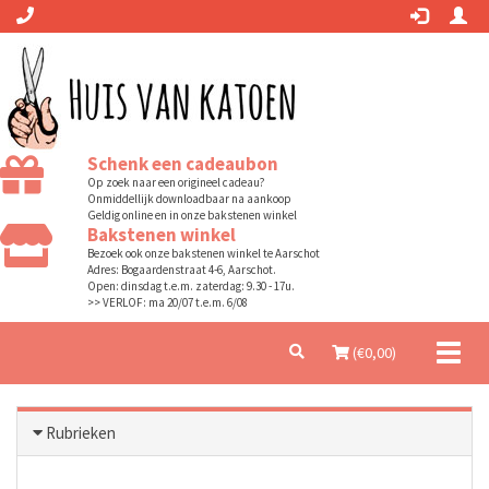
Schenk een cadeaubon
Op zoek naar een origineel cadeau?
Onmiddellijk downloadbaar na aankoop
Geldig online en in onze bakstenen winkel
Bakstenen winkel
Bezoek ook onze bakstenen winkel te Aarschot
Adres: Bogaardenstraat 4-6, Aarschot.
Open: dinsdag t.e.m. zaterdag: 9.30 - 17u.
>> VERLOF: ma 20/07 t.e.m. 6/08
Toggl
(€
0,00
)
naviga
Rubrieken